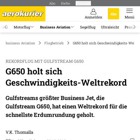
Abo
Hefte
Produkte
Abo
Anmelden
Menü
tikel
Motorflug
Business Aviation
Segelflug
Ultraleicht
Praxis
Business Aviation
Flugbetrieb
G650 holt sich Geschwindigkeits-Weltr
REKORDFLUG MIT GULFSTREAM G650
G650 holt sich
Geschwindigkeits-Weltrekord
Gulfstreams größter Business Jet, die
Gulfstream G650, hat einen Weltrekord für die
schnellste Erdumrundung geholt.
V.K. Thomalla