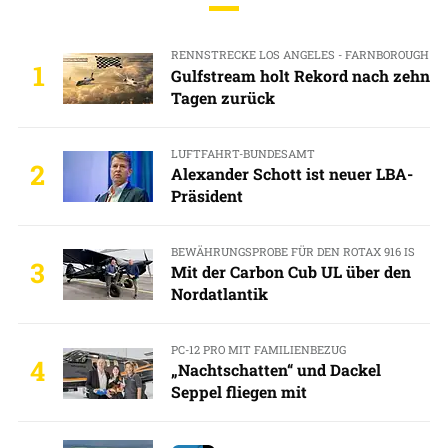
RENNSTRECKE LOS ANGELES - FARNBOROUGH
1
Gulfstream holt Rekord nach zehn
Tagen zurück
LUFTFAHRT-BUNDESAMT
2
Alexander Schott ist neuer LBA-
Präsident
BEWÄHRUNGSPROBE FÜR DEN ROTAX 916 IS
3
Mit der Carbon Cub UL über den
Nordatlantik
PC-12 PRO MIT FAMILIENBEZUG
4
„Nachtschatten“ und Dackel
Seppel fliegen mit