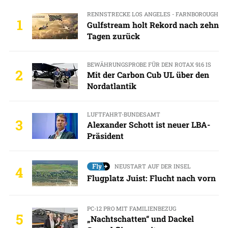
RENNSTRECKE LOS ANGELES - FARNBOROUGH
1
Gulfstream holt Rekord nach zehn
Tagen zurück
BEWÄHRUNGSPROBE FÜR DEN ROTAX 916 IS
2
Mit der Carbon Cub UL über den
Nordatlantik
LUFTFAHRT-BUNDESAMT
3
Alexander Schott ist neuer LBA-
Präsident
NEUSTART AUF DER INSEL
4
Flugplatz Juist: Flucht nach vorn
PC-12 PRO MIT FAMILIENBEZUG
5
„Nachtschatten“ und Dackel