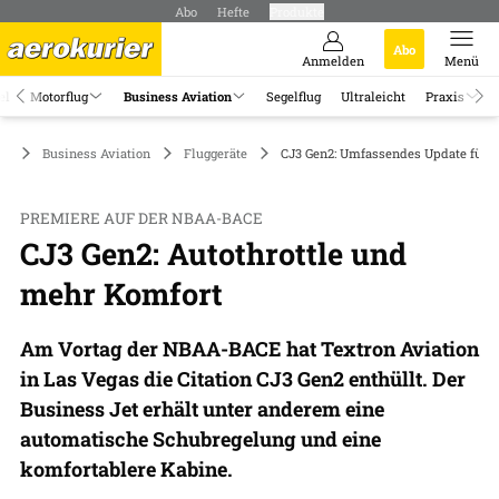
Abo
Hefte
Produkte
Abo
Anmelden
Menü
el
Motorflug
Business Aviation
Segelflug
Ultraleicht
Praxis
Business Aviation
Fluggeräte
CJ3 Gen2: Umfassendes Update für d
PREMIERE AUF DER NBAA-BACE
CJ3 Gen2: Autothrottle und
mehr Komfort
Am Vortag der NBAA-BACE hat Textron Aviation
in Las Vegas die Citation CJ3 Gen2 enthüllt. Der
Business Jet erhält unter anderem eine
automatische Schubregelung und eine
komfortablere Kabine.