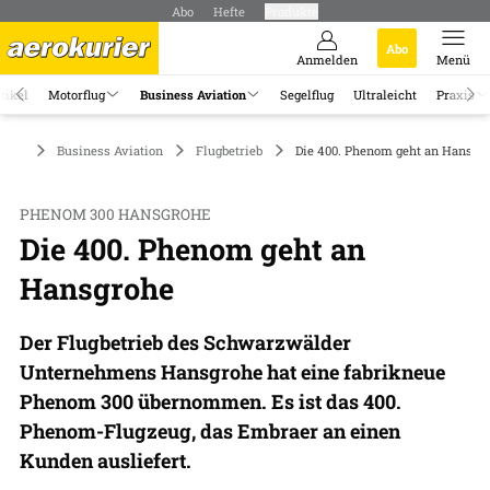
Abo
Hefte
Produkte
Abo
Anmelden
Menü
tikel
Motorflug
Business Aviation
Segelflug
Ultraleicht
Praxis
Business Aviation
Flugbetrieb
Die 400. Phenom geht an Hansgr
PHENOM 300 HANSGROHE
Die 400. Phenom geht an
Hansgrohe
Der Flugbetrieb des Schwarzwälder
Unternehmens Hansgrohe hat eine fabrikneue
Phenom 300 übernommen. Es ist das 400.
Phenom-Flugzeug, das Embraer an einen
Kunden ausliefert.