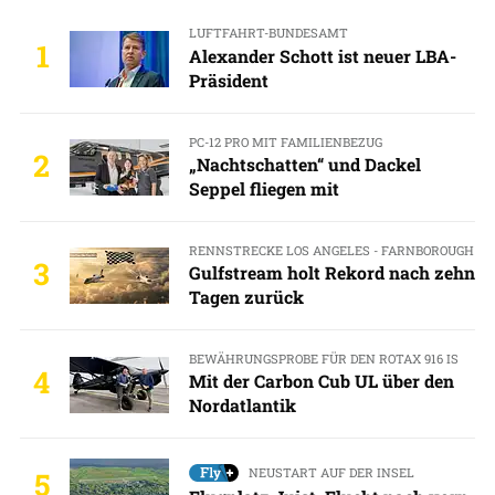
LUFTFAHRT-BUNDESAMT
1
Alexander Schott ist neuer LBA-
Präsident
PC-12 PRO MIT FAMILIENBEZUG
2
„Nachtschatten“ und Dackel
Seppel fliegen mit
RENNSTRECKE LOS ANGELES - FARNBOROUGH
3
Gulfstream holt Rekord nach zehn
Tagen zurück
BEWÄHRUNGSPROBE FÜR DEN ROTAX 916 IS
4
Mit der Carbon Cub UL über den
Nordatlantik
NEUSTART AUF DER INSEL
5