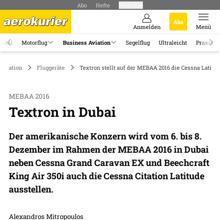
Abo
Hefte
Produkte
Abo
Anmelden
Menü
tikel
Motorflug
Business Aviation
Segelflug
Ultraleicht
Praxis
Aviation
Fluggeräte
Textron stellt auf der MEBAA 2016 die Cessna Latitu
MEBAA 2016
Textron in Dubai
Der amerikanische Konzern wird vom 6. bis 8.
Dezember im Rahmen der MEBAA 2016 in Dubai
neben Cessna Grand Caravan EX und Beechcraft
King Air 350i auch die Cessna Citation Latitude
ausstellen.
Alexandros Mitropoulos