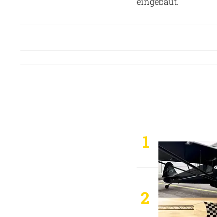
eingebaut.
1
2