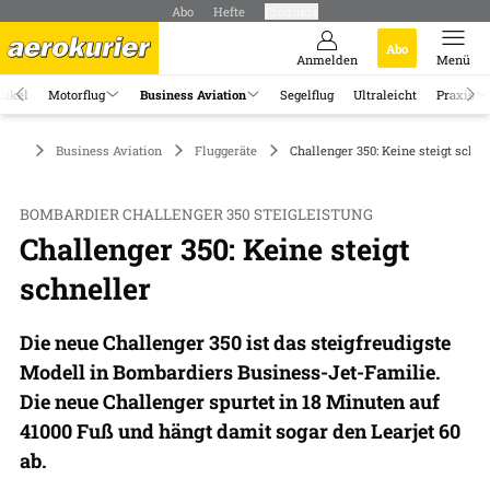
Abo
Hefte
Produkte
Abo
Anmelden
Menü
tikel
Motorflug
Business Aviation
Segelflug
Ultraleicht
Praxis
Business Aviation
Fluggeräte
Challenger 350: Keine steigt schne
BOMBARDIER CHALLENGER 350 STEIGLEISTUNG
Challenger 350: Keine steigt
schneller
Die neue Challenger 350 ist das steigfreudigste
Modell in Bombardiers Business-Jet-Familie.
Die neue Challenger spurtet in 18 Minuten auf
41000 Fuß und hängt damit sogar den Learjet 60
ab.