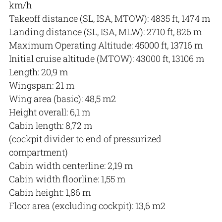
km/h
Takeoff distance (SL, ISA, MTOW): 4835 ft, 1474 m
Landing distance (SL, ISA, MLW): 2710 ft, 826 m
Maximum Operating Altitude: 45000 ft, 13716 m
Initial cruise altitude (MTOW): 43000 ft, 13106 m
Length: 20,9 m
Wingspan: 21 m
Wing area (basic): 48,5 m2
Height overall: 6,1 m
Cabin length: 8,72 m
(cockpit divider to end of pressurized
compartment)
Cabin width centerline: 2,19 m
Cabin width floorline: 1,55 m
Cabin height: 1,86 m
Floor area (excluding cockpit): 13,6 m2