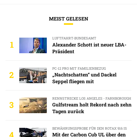
MEIST GELESEN
LUFTFAHRT-BUNDESAMT
1
Alexander Schott ist neuer LBA-
Präsident
PC-12 PRO MIT FAMILIENBEZUG
2
„Nachtschatten“ und Dackel
Seppel fliegen mit
RENNSTRECKE LOS ANGELES - FARNBOROUGH
3
Gulfstream holt Rekord nach zehn
Tagen zurück
BEWÄHRUNGSPROBE FÜR DEN ROTAX 916 IS
4
Mit der Carbon Cub UL über den