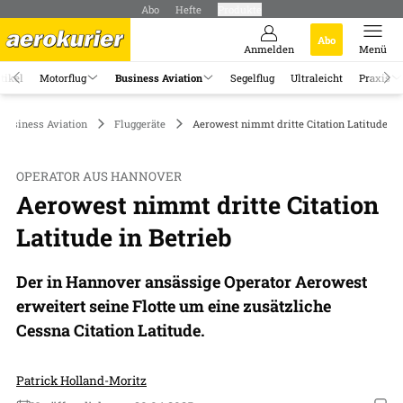
Abo
Hefte
Produkte
Abo
Anmelden
Menü
tikel
Motorflug
Business Aviation
Segelflug
Ultraleicht
Praxis
Business Aviation
Fluggeräte
Aerowest nimmt dritte Citation Latitude in 
OPERATOR AUS HANNOVER
Aerowest nimmt dritte Citation
Latitude in Betrieb
Der in Hannover ansässige Operator Aerowest
erweitert seine Flotte um eine zusätzliche
Cessna Citation Latitude.
Patrick Holland-Moritz