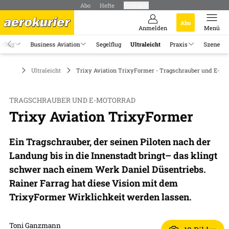
Abo
Hefte
Produkte
Abo
Anmelden
Menü
rflug
Business Aviation
Segelflug
Ultraleicht
Praxis
Szene
Ultraleicht
Trixy Aviation TrixyFormer - Tragschrauber und E-Mo
TRAGSCHRAUBER UND E-MOTORRAD
Trixy Aviation TrixyFormer
Ein Tragschrauber, der seinen Piloten nach der
Landung bis in die Innenstadt bringt– das klingt
schwer nach einem Werk Daniel Düsentriebs.
Rainer Farrag hat diese Vision mit dem
TrixyFormer Wirklichkeit werden lassen.
Toni Ganzmann