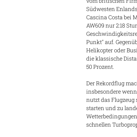
vom britischen Fir
Südwesten Enlands)
Cascina Costa bei M
AW609 nur 2:18 Stun
Geschwindigkeitsre
Punkt" auf. Gegenü
Helikopter oder Busi
die klassische Dist
50 Prozent.
Der Rekordflug mach
insbesondere wenn
nutzt das Flugzeug 
starten und zu land
Wetterbedingungen, 
schnellen Turbopro