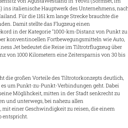
mensitz von AgustaWestland in Yeovil (Sormset, im
 ins italienische Hauptwerk des Unternehmens, nac
ailand. Für die 1161 km lange Strecke brauchte die
den. Damit stellte das Flugzeug einen
kord in der Kategorie "1000-km-Distanz von Punkt zu
ber konventinoellen Fortbewegungsmitteln wie Auto,
ness Jet bedeutet die Reise im Tiltrotrflugzeug über
anz von 1000 Kilometern eine Zeitersparnis von 30 bis
t die großen Vorteile des Tiltrotorkonzepts deutlich,
 es um Punkt-zu-Punkt-Verbindungen geht. Dabei
seine Möglihckeit, mitten in der Stadt senkrecht zu
en und unterwegs, bei nahezu allen
mit einer Geschwindigkeit zu reisen, die einem
p entspricht.