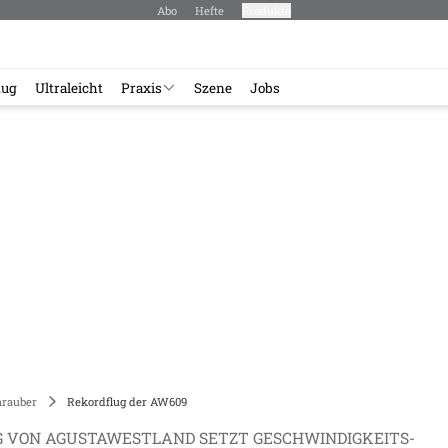
Abo
Hefte
Produkte
lug
Ultraleicht
Praxis
Szene
Jobs
rauber
Rekordflug der AW609
 VON AGUSTAWESTLAND SETZT GESCHWINDIGKEITS-