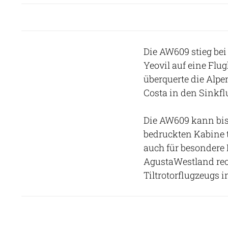
Die AW609 stieg bei
Yeovil auf eine Flug
überquerte die Alpe
Costa in den Sinkf
Die AW609 kann bis 
bedruckten Kabine tr
auch für besondere 
AgustaWestland rec
Tiltrotorflugzeugs i