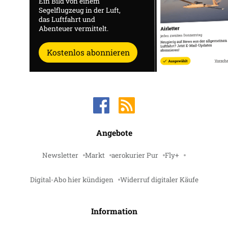
Ein Bild von einem
Segelflugzeug in der Luft,
das Luftfahrt und
Abenteuer vermittelt.
Kostenlos abonnieren
Angebote
Newsletter
Markt
aerokurier Pur
Fly+
Digital-Abo hier kündigen
Widerruf digitaler Käufe
Information