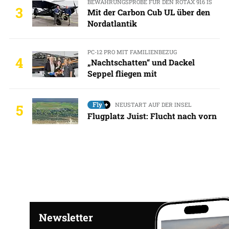
BEWÄHRUNGSPROBE FÜR DEN ROTAX 916 IS
3
Mit der Carbon Cub UL über den
Nordatlantik
PC-12 PRO MIT FAMILIENBEZUG
4
„Nachtschatten“ und Dackel
Seppel fliegen mit
NEUSTART AUF DER INSEL
5
Flugplatz Juist: Flucht nach vorn
Newsletter