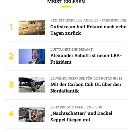
MEIST GELESEN
RENNSTRECKE LOS ANGELES - FARNBOROUGH
1
Gulfstream holt Rekord nach zehn
Tagen zurück
LUFTFAHRT-BUNDESAMT
2
Alexander Schott ist neuer LBA-
Präsident
BEWÄHRUNGSPROBE FÜR DEN ROTAX 916 IS
3
Mit der Carbon Cub UL über den
Nordatlantik
PC-12 PRO MIT FAMILIENBEZUG
4
„Nachtschatten“ und Dackel
Seppel fliegen mit