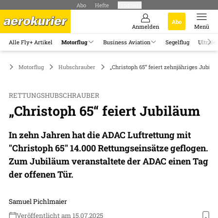
Abo
Hefte
Produkte
Abo
Anmelden
Menü
Alle Fly+ Artikel
Motorflug
Business Aviation
Segelflug
Ultrale
Motorflug
Hubschrauber
„Christoph 65“ feiert zehnjähriges Jubil
RETTUNGSHUBSCHRAUBER
„Christoph 65“ feiert Jubiläum
In zehn Jahren hat die ADAC Luftrettung mit
"Christoph 65" 14.000 Rettungseinsätze geflogen.
Zum Jubiläum veranstaltete der ADAC einen Tag
der offenen Tür.
Samuel Pichlmaier
Veröffentlicht am 15.07.2025