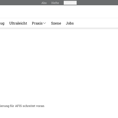
Abo
Hefte
Produkte
lug
Ultraleicht
Praxis
Szene
Jobs
zierung für AFIS schreitet voran