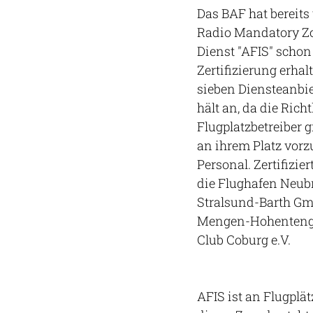
Das BAF hat bereits 
Radio Mandatory Zo
Dienst "AFIS" schon 
Zertifizierung erha
sieben Diensteanbie
hält an, da die Rich
Flugplatzbetreiber g
an ihrem Platz vorzu
Personal. Zertifizi
die Flughafen Neub
Stralsund-Barth Gmb
Mengen-Hohentenge
Club Coburg e.V.
AFIS ist an Flugplät