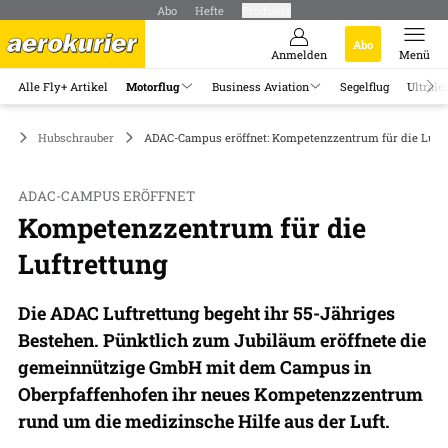
Abo
Hefte
Produkte
Abo
Anmelden
Menü
Alle Fly+ Artikel
Motorflug
Business Aviation
Segelflug
Ultrale
ug
Hubschrauber
ADAC-Campus eröffnet: Kompetenzzentrum für die Luftr
ADAC-CAMPUS ERÖFFNET
Kompetenzzentrum für die
Luftrettung
Die ADAC Luftrettung begeht ihr 55-Jähriges
Bestehen. Pünktlich zum Jubiläum eröffnete die
gemeinnützige GmbH mit dem Campus in
Oberpfaffenhofen ihr neues Kompetenzzentrum
rund um die medizinsche Hilfe aus der Luft.