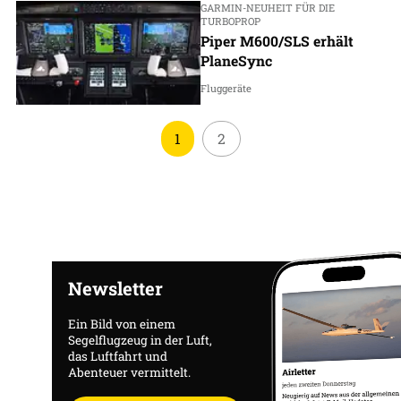
GARMIN-NEUHEIT FÜR DIE
TURBOPROP
Piper M600/SLS erhält
PlaneSync
Fluggeräte
1
2
Newsletter
Ein Bild von einem
Segelflugzeug in der Luft,
das Luftfahrt und
Abenteuer vermittelt.