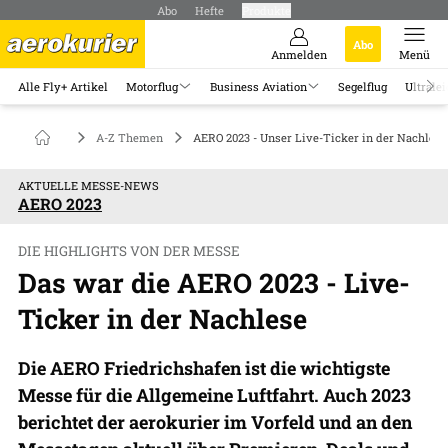
Abo
Hefte
Produkte
Abo
Anmelden
Menü
Alle Fly+ Artikel
Motorflug
Business Aviation
Segelflug
Ultralei
A-Z Themen
AERO 2023 - Unser Live-Ticker in der Nachlese
AKTUELLE MESSE-NEWS
AERO 2023
DIE HIGHLIGHTS VON DER MESSE
Das war die AERO 2023 - Live-
Ticker in der Nachlese
Die AERO Friedrichshafen ist die wichtigste
Messe für die Allgemeine Luftfahrt. Auch 2023
berichtet der aerokurier im Vorfeld und an den