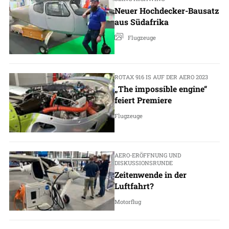
Neuer Hochdecker-Bausatz
aus Südafrika
Flugzeuge
ROTAX 916 IS AUF DER AERO 2023
„The impossible engine“
feiert Premiere
Flugzeuge
AERO-ERÖFFNUNG UND
DISKUSSIONSRUNDE
Zeitenwende in der
Luftfahrt?​
Motorflug