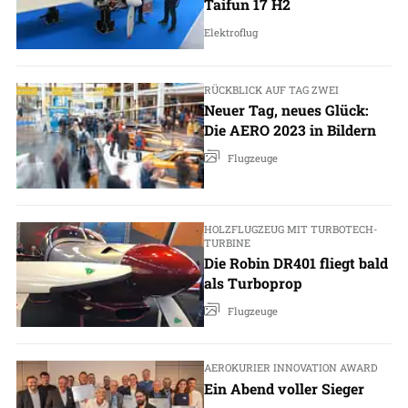
Taifun 17 H2
Elektroflug
RÜCKBLICK AUF TAG ZWEI
Neuer Tag, neues Glück:
Die AERO 2023 in Bildern
Flugzeuge
HOLZFLUGZEUG MIT TURBOTECH-
TURBINE
Die Robin DR401 fliegt bald
als Turboprop
Flugzeuge
AEROKURIER INNOVATION AWARD
Ein Abend voller Sieger