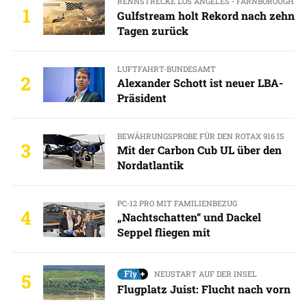
RENNSTRECKE LOS ANGELES - FARNBOROUGH
1
Gulfstream holt Rekord nach zehn
Tagen zurück
LUFTFAHRT-BUNDESAMT
2
Alexander Schott ist neuer LBA-
Präsident
BEWÄHRUNGSPROBE FÜR DEN ROTAX 916 IS
3
Mit der Carbon Cub UL über den
Nordatlantik
PC-12 PRO MIT FAMILIENBEZUG
4
„Nachtschatten“ und Dackel
Seppel fliegen mit
NEUSTART AUF DER INSEL
5
Flugplatz Juist: Flucht nach vorn