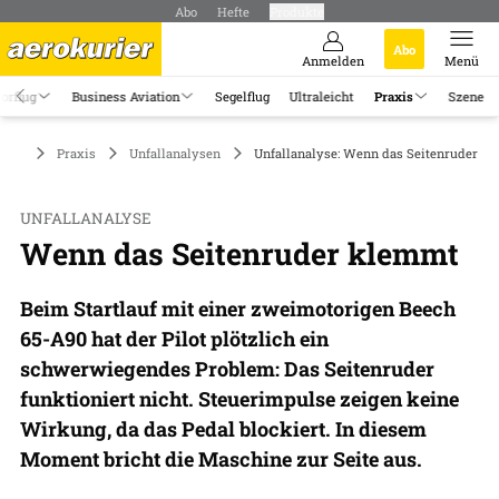
Abo
Hefte
Produkte
Abo
Anmelden
Menü
orflug
Business Aviation
Segelflug
Ultraleicht
Praxis
Szene
Praxis
Unfallanalysen
Unfallanalyse: Wenn das Seitenruder k
UNFALLANALYSE
Wenn das Seitenruder klemmt
Beim Startlauf mit einer zweimotorigen Beech
65-A90 hat der Pilot plötzlich ein
schwerwiegendes Problem: Das Seitenruder
funktioniert nicht. Steuerimpulse zeigen keine
Wirkung, da das Pedal blockiert. In diesem
Moment bricht die Maschine zur Seite aus.