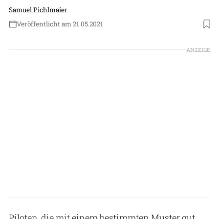
Samuel Pichlmaier
Veröffentlicht am 21.05.2021
Foto: Smithsonian National Air and Space Museum
ANZEIGE
Piloten, die mit einem bestimmten Muster gut