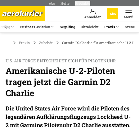
Abo
Hefte
Produkte
Abo
Anmelden
Menü
orflug
Business Aviation
Segelflug
Ultraleicht
Praxis
Szene
Praxis
Zubehör
Garmin D2 Charlie für amerikanische U-2-Pilo
U.S. AIR FORCE ENTSCHEIDET SICH FÜR PILOTENUHR
Amerikanische U-2-Piloten
tragen jetzt die Garmin D2
Charlie
Die United States Air Force wird die Piloten des
legendären Aufklärungsflugzeugs Lockheed U-
2 mit Garmins Pilotenuhr D2 Charlie ausstatten.