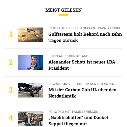
MEIST GELESEN
RENNSTRECKE LOS ANGELES - FARNBOROUGH
1
Gulfstream holt Rekord nach zehn
Tagen zurück
LUFTFAHRT-BUNDESAMT
2
Alexander Schott ist neuer LBA-
Präsident
BEWÄHRUNGSPROBE FÜR DEN ROTAX 916 IS
3
Mit der Carbon Cub UL über den
Nordatlantik
PC-12 PRO MIT FAMILIENBEZUG
4
„Nachtschatten“ und Dackel
Seppel fliegen mit