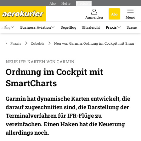
Abo
Hefte
Produkte
Abo
Anmelden
Menü
orflug
Business Aviation
Segelflug
Ultraleicht
Praxis
Szene
Praxis
Zubehör
Neu von Garmin: Ordnung im Cockpit mit SmartCh
NEUE IFR-KARTEN VON GARMIN
Ordnung im Cockpit mit
SmartCharts
Garmin hat dynamische Karten entwickelt, die
darauf zugeschnitten sind, die Darstellung der
Terminalverfahren für IFR-Flüge zu
vereinfachen. Einen Haken hat die Neuerung
allerdings noch.