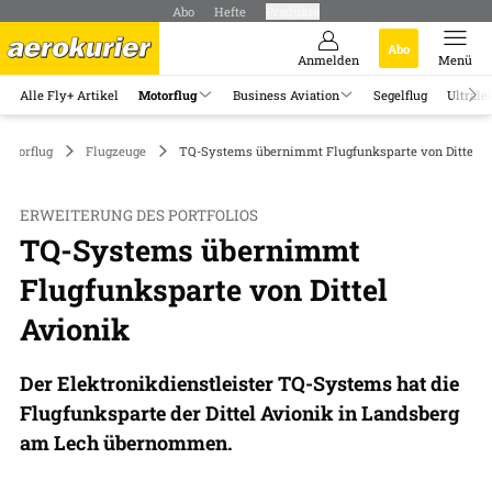
Abo
Hefte
Produkte
Abo
Anmelden
Menü
Alle Fly+ Artikel
Motorflug
Business Aviation
Segelflug
Ultrale
Motorflug
Flugzeuge
TQ-Systems übernimmt Flugfunksparte von Dittel A
ERWEITERUNG DES PORTFOLIOS
TQ-Systems übernimmt
Flugfunksparte von Dittel
Avionik
Der Elektronikdienstleister TQ-Systems hat die
Flugfunksparte der Dittel Avionik in Landsberg
am Lech übernommen.