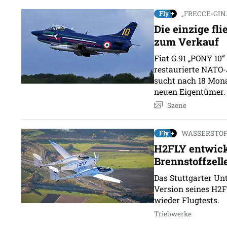
„FRECCE-GI
Die einzige fli
zum Verkauf
Fiat G.91 „PONY 10“
restaurierte NATO-J
sucht nach 18 Mon
neuen Eigentümer.
Szene
WASSERSTOF
H2FLY entwick
Brennstoffzel
Das Stuttgarter Un
Version seines H2F
wieder Flugtests.
Triebwerke