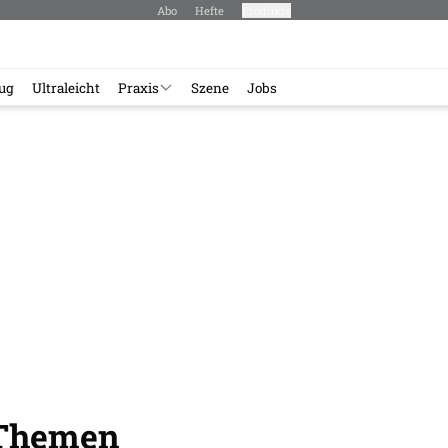
Abo
Hefte
Produkte
lug
Ultraleicht
Praxis
Szene
Jobs
-Themen