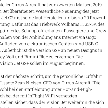
eller Cirrus Aircraft hat zum zweiten Mal seit 2019
n Jet überarbeitet. Wesentliche Neuerung des jetzt
 Jet G2+ ist seine laut Hersteller um bis zu 20 Prozent
istung. Dafür hat das Triebwerk Williams FJ33-5A des
optimiertes Schubprofil erhalten. Passagiere und Crew
rmaßen von der Anbindung ans Internet via Gogo
 Aufladen von elektronischen Geräten sind USB-C-
 Äußerlich ist die Version G2+ an neuen Designs in
ey, Volt und Bimini Blue zu erkennen. Die
Vision Jet G2+ sollen im August beginnen.
ist der nächste Schritt, um die persönliche Luftfahrt
, sagte Zean Nielsen, CEO von Cirrus Aircraft. "Die
hl bei der Startleistung unter Hot-and-High-
h bei der mit InFlight WiFi vernetzten
tellen sicher, dass der Vision Jet weiterhin die sich