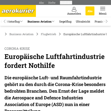
Abo
Hefte
Produkte
Abo
Anmelden
Menü
el
Motorflug
Business Aviation
Segelflug
Ultraleicht
Praxis
Business Aviation
Flugbetrieb
Europäische Luftfahrtindustrie bra
CORONA-KRISE
Europäische Luftfahrtindustrie
fordert Nothilfe
Die europäische Luft- und Raumfahrtindustrie
gehört zu den durch die Corona-Krise besonders
bedrohten Branchen. Den Ernst der Lage meldet
die Aerospace and Defence Industries
Association of Europe (ASD) nun in einer
Pressemitteilung.