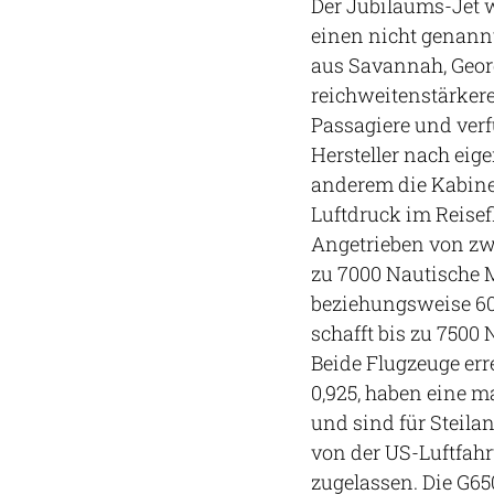
Der Jubiläums-Jet 
einen nicht genann
aus Savannah, Georg
reichweitenstärkere
Passagiere und verf
Hersteller nach eig
anderem die Kabine
Luftdruck im Reisefl
Angetrieben von zw
zu 7000 Nautische M
beziehungsweise 600
schafft bis zu 7500
Beide Flugzeuge er
0,925, haben eine m
und sind für Steila
von der US-Luftfah
zugelassen. Die G6