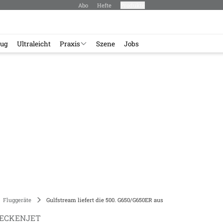
Abo
Hefte
Produkte
lug
Ultraleicht
Praxis
Szene
Jobs
Fluggeräte
Gulfstream liefert die 500. G650/G650ER aus
RECKENJET