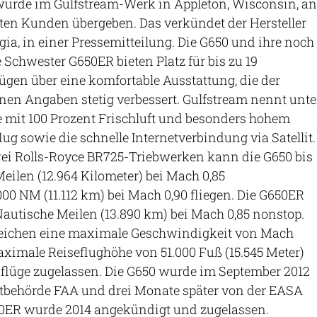
wurde im Gulfstream-Werk in Appleton, Wisconsin, an
ten Kunden übergeben. Das verkündet der Hersteller
ia, in einer Pressemitteilung. Die G650 und ihre noch
 Schwester G650ER bieten Platz für bis zu 19
ügen über eine komfortable Ausstattung, die der
enen Angaben stetig verbessert. Gulfstream nennt unte
 mit 100 Prozent Frischluft und besonders hohem
ug sowie die schnelle Internetverbindung via Satellit.
ei Rolls-Royce BR725-Triebwerken kann die G650 bis
eilen (12.964 Kilometer) bei Mach 0,85
0 NM (11.112 km) bei Mach 0,90 fliegen. Die G650ER
 Nautische Meilen (13.890 km) bei Mach 0,85 nonstop.
reichen eine maximale Geschwindigkeit von Mach
aximale Reiseflughöhe von 51.000 Fuß (15.545 Meter)
nflüge zugelassen. Die G650 wurde im September 2012
rtbehörde FAA und drei Monate später von der EASA
50ER wurde 2014 angekündigt und zugelassen.