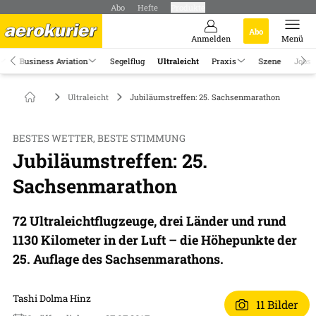
Abo
Hefte
Produkte
Abo
Anmelden
Menü
Business Aviation
Segelflug
Ultraleicht
Praxis
Szene
Jobs
Ultraleicht
Jubiläumstreffen: 25. Sachsenmarathon
BESTES WETTER, BESTE STIMMUNG
Jubiläumstreffen: 25.
Sachsenmarathon
72 Ultraleichtflugzeuge, drei Länder und rund
1130 Kilometer in der Luft – die Höhepunkte der
25. Auflage des Sachsenmarathons.
Tashi Dolma Hinz
11 Bilder