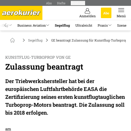
Abo
Hefte
Produkte
Abo
Anmelden
Menü
rflug
Business Aviation
Segelflug
Ultraleicht
Praxis
Szene
Segelflug
GE beantragt Zulassung für Kunstflug-Turboprop
KUNSTFLUG-TURBOPROP VON GE
Zulassung beantragt
Der Triebwerkshersteller hat bei der
europäischen Luftfahrtbehörde EASA die
Zertifizierung seines ersten kunstflugtauglichen
Turboprop-Motors beantragt. Die Zulassung soll
bis 2018 erfolgen.
am