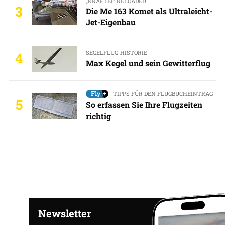
„KRAFTEI“ RELOADED
3
Die Me 163 Komet als Ultraleicht-
Jet-Eigenbau
SEGELFLUG-HISTORIE
4
Max Kegel und sein Gewitterflug
TIPPS FÜR DEN FLUGBUCHEINTRAG
5
So erfassen Sie Ihre Flugzeiten
richtig
Newsletter