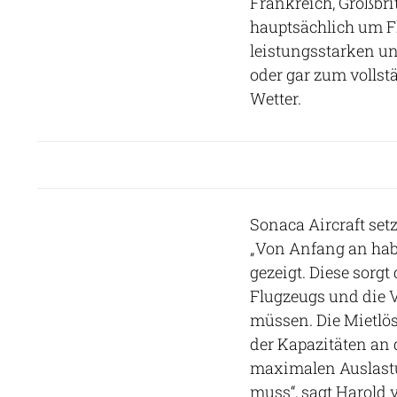
Frankreich, Großbri
hauptsächlich um F
leistungsstarken un
oder gar zum vollstä
Wetter.
Sonaca Aircraft set
„Von Anfang an hab
gezeigt. Diese sorg
Flugzeugs und die 
müssen. Die Mietlö
der Kapazitäten an
maximalen Auslastu
muss“, sagt Harold v