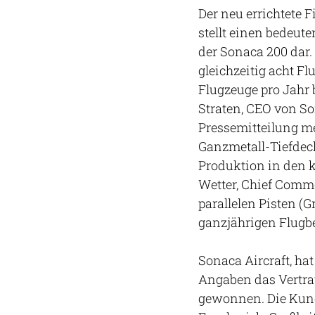
Der neu errichtete
stellt einen bedeu
der Sonaca 200 dar.
gleichzeitig acht F
Flugzeuge pro Jahr b
Straten, CEO von So
Pressemitteilung me
Ganzmetall-Tiefdecke
Produktion in den 
Wetter, Chief Comme
parallelen Pisten (
ganzjährigen Flugbe
Sonaca Aircraft, ha
Angaben das Vertra
gewonnen. Die Kund