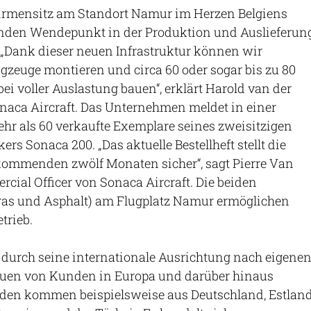
 Firmensitz am Standort Namur im Herzen Belgiens
tenden Wendepunkt in der Produktion und Auslieferun
 „Dank dieser neuen Infrastruktur können wir
lugzeuge montieren und circa 60 oder sogar bis zu 80
ei voller Auslastung bauen“, erklärt Harold van der
naca Aircraft. Das Unternehmen meldet in einer
hr als 60 verkaufte Exemplare seines zweisitzigen
rs Sonaca 200. „Das aktuelle Bestellheft stellt die
kommenden zwölf Monaten sicher“, sagt Pierre Van
rcial Officer von Sonaca Aircraft. Die beiden
Gras und Asphalt) am Flugplatz Namur ermöglichen
trieb.
t durch seine internationale Ausrichtung nach eigene
uen von Kunden in Europa und darüber hinaus
en kommen beispielsweise aus Deutschland, Estland