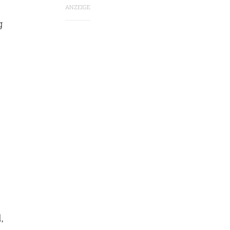
ANZEIGE
g
n
,