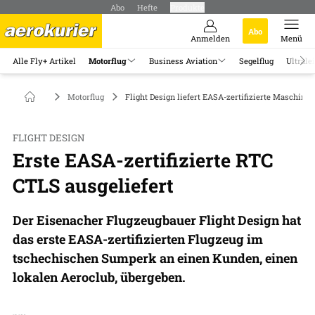
Abo
Hefte
Produkte
Abo
Anmelden
Menü
Alle Fly+ Artikel
Motorflug
Business Aviation
Segelflug
Ultrale
Motorflug
Flight Design liefert EASA-zertifizierte Maschine 
FLIGHT DESIGN
Erste EASA-zertifizierte RTC
CTLS ausgeliefert
Der Eisenacher Flugzeugbauer Flight Design hat
das erste EASA-zertifizierten Flugzeug im
tschechischen Sumperk an einen Kunden, einen
lokalen Aeroclub, übergeben.