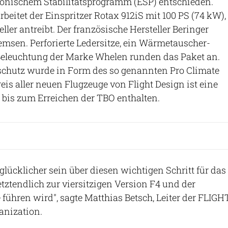
ronischem Stabilitätsprogramm (ESP) entschieden.
beitet der Einspritzer Rotax 912iS mit 100 PS (74 kW),
ler antreibt. Der französische Hersteller Beringer
remsen. Perforierte Ledersitze, ein Wärmetauscher-
eleuchtung der Marke Whelen runden das Paket an.
chutz wurde in Form des so genannten Pro Climate
eis aller neuen Flugzeuge von Flight Design ist eine
is zum Erreichen der TBO enthalten.
glücklicher sein über diesen wichtigen Schritt für das
tztendlich zur viersitzigen Version F4 und der
 führen wird", sagte Matthias Betsch, Leiter der FLIGH
anization.