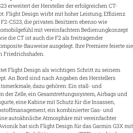
3 erweitert der Hersteller der erfolgreichen CT-
. Flight Design wirbt mit hoher Leistung, Effizienz
 F2-CS23, die privaten Besitzern ebenso wie
tomobilgefühl mit vereinfachtem Bedienungkonzept
wie die CT ist auch die F2 als freitragender
omposite-Bauweise ausgelegt. Ihre Premiere feierte sie
n Friedrichshafen.
tet Flight Design als wichtigen Schritt zu seinem
pt. An Bord sind nach Angaben des Herstellers
itsmerkmale, dazu gehören: Ein stall- und
gn der Zelle, ein Gesamtrettungssystem, Airbags und
sgurte, eine Kabine mit Schutz für die Insassen,
bstoffmanagement, ein kombinierter Gas- und
ine autoähnliche Atmosphäre mit vereinfachter
Avionik hat sich Flight Design für das Garmin G3X mit