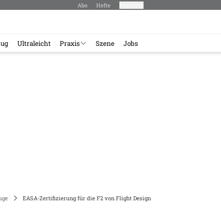
Abo
Hefte
Produkte
lug
Ultraleicht
Praxis
Szene
Jobs
uge
EASA-Zertifizierung für die F2 von Flight Design