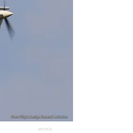
Foto: Flight Design General Aviation
ANZEIGE