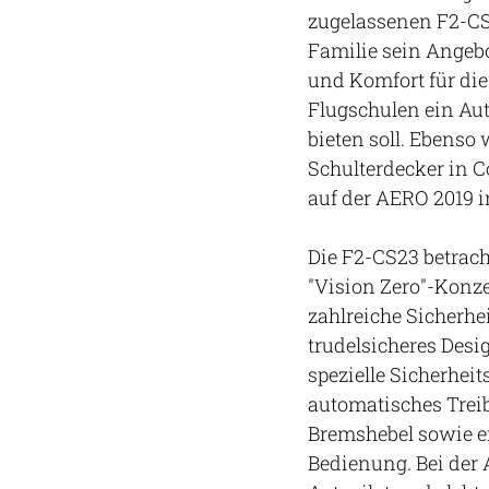
zugelassenen F2-CS2
Familie sein Angebot
und Komfort für die
Flugschulen ein Au
bieten soll. Ebenso 
Schulterdecker in C
auf der AERO 2019 i
Die F2-CS23 betrach
"Vision Zero"-Konze
zahlreiche Sicherhe
trudelsicheres Desi
spezielle Sicherheit
automatisches Trei
Bremshebel sowie e
Bedienung. Bei der 