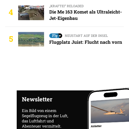
„KRAFTEI“ RELOADED
4
Die Me 163 Komet als Ultraleicht-
Jet-Eigenbau
NEUSTART AUF DER INSEL
5
Flugplatz Juist: Flucht nach vorn
Newsletter
Ein Bild von einem
Segelflugzeug in der Luft,
das Luftfahrt und
Abenteuer vermittelt.