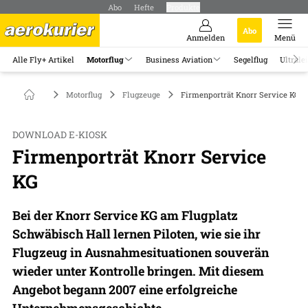
Abo
Hefte
Produkte
Abo
Anmelden
Menü
Alle Fly+ Artikel
Motorflug
Business Aviation
Segelflug
Ultrale
Motorflug
Flugzeuge
Firmenporträt Knorr Service KG
DOWNLOAD E-KIOSK
Firmenporträt Knorr Service
KG
Bei der Knorr Service KG am Flugplatz
Schwäbisch Hall lernen Piloten, wie sie ihr
Flugzeug in Ausnahmesituationen souverän
wieder unter Kontrolle bringen. Mit diesem
Angebot begann 2007 eine erfolgreiche
Unternehmensgeschichte.