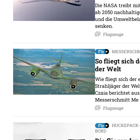
Die NASA treibt m
ab 2050 nachhaltig
und die Umweltbela
senken.
Flugzeuge
MESSERSCHM
So fliegt sich 
der Welt
Wie fliegt sich der 
Strahljäger der We
Czaia berichtet au
Messerschmitt Me 
Flugzeuge
HUCKEPACK-
BORD