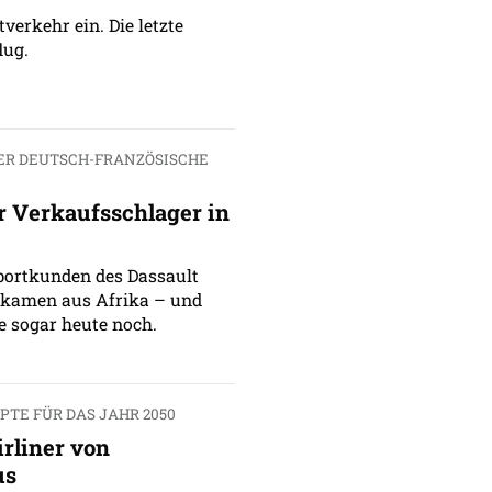
verkehr ein. Die letzte
lug.
DER DEUTSCH-FRANZÖSISCHE
r Verkaufsschlager in
portkunden des Dassault
 kamen aus Afrika – und
se sogar heute noch.
TE FÜR DAS JAHR 2050
irliner von
us