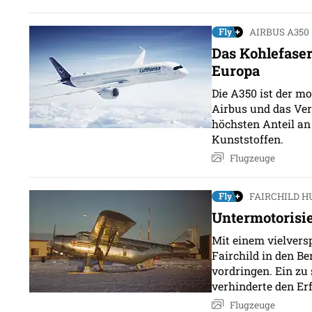
AIRBUS A350
Das Kohlefaser
Europa
Die A350 ist der m
Airbus und das Ve
höchsten Anteil an
Kunststoffen.
Flugzeuge
FAIRCHILD 
Untermotorisie
Mit einem vielvers
Fairchild in den Be
vordringen. Ein z
verhinderte den Erf
Flugzeuge