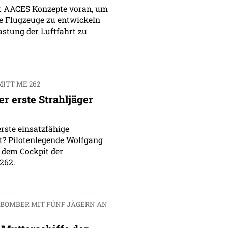
it AACES Konzepte voran, um
e Flugzeuge zu entwickeln
stung der Luftfahrt zu
ITT ME 262
der erste Strahljäger
erste einsatzfähige
lt? Pilotenlegende Wolfgang
s dem Cockpit der
262.
BOMBER MIT FÜNF JÄGERN AN