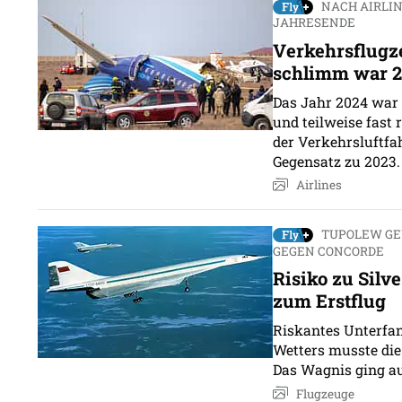
NACH AIRLI
JAHRESENDE
Verkehrsflugz
schlimm war 2
Das Jahr 2024 war 
und teilweise fast
der Verkehrsluftfa
Gegensatz zu 2023.
Airlines
TUPOLEW GE
GEGEN CONCORDE
Risiko zu Silve
zum Erstflug
Riskantes Unterfan
Wetters musste die 
Das Wagnis ging au
Flugzeuge