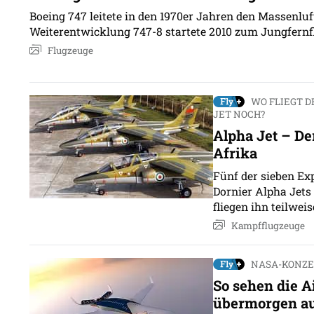
Boeing 747 leitete in den 1970er Jahren den Massenluft
Weiterentwicklung 747-8 startete 2010 zum Jungfernf
Flugzeuge
WO FLIEGT 
JET NOCH?
Alpha Jet – De
Afrika
Fünf der sieben Ex
Dornier Alpha Jets
fliegen ihn teilwei
Kampfflugzeuge
NASA-KONZEP
So sehen die A
übermorgen a