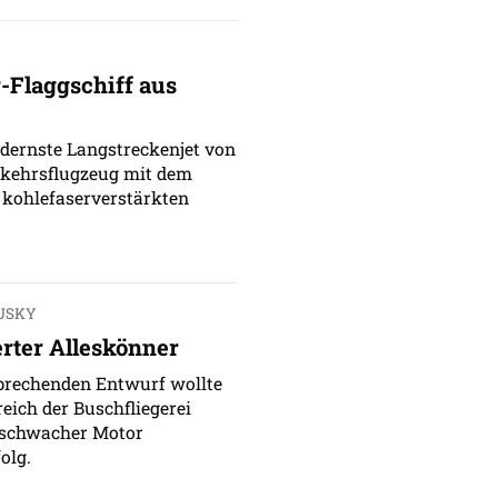
-Flaggschiff aus
odernste Langstreckenjet von
rkehrsflugzeug mit dem
 kohlefaserverstärkten
HUSKY
rter Alleskönner
prechenden Entwurf wollte
reich der Buschfliegerei
u schwacher Motor
olg.