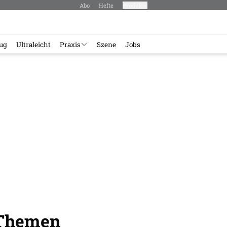
Abo
Hefte
Produkte
lug
Ultraleicht
Praxis
Szene
Jobs
-Themen