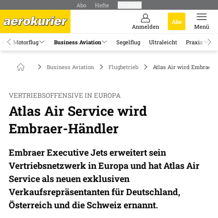
Abo
Hefte
Produkte
Abo
Anmelden
Menü
el
Motorflug
Business Aviation
Segelflug
Ultraleicht
Praxis
Business Aviation
Flugbetrieb
Atlas Air wird Embraer-
VERTRIEBSOFFENSIVE IN EUROPA
Atlas Air Service wird
Embraer-Händler
Embraer Executive Jets erweitert sein
Vertriebsnetzwerk in Europa und hat Atlas Air
Service als neuen exklusiven
Verkaufsrepräsentanten für Deutschland,
Österreich und die Schweiz ernannt.