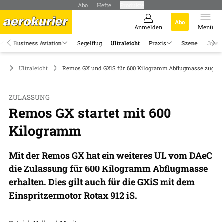
Abo
Hefte
Produkte
Abo
Anmelden
Menü
Business Aviation
Segelflug
Ultraleicht
Praxis
Szene
Jobs
Ultraleicht
Remos GX und GXiS für 600 Kilogramm Abflugmasse zugel
ZULASSUNG
Remos GX startet mit 600
Kilogramm
Mit der Remos GX hat ein weiteres UL vom DAeC
die Zulassung für 600 Kilogramm Abflugmasse
erhalten. Dies gilt auch für die GXiS mit dem
Einspritzermotor Rotax 912 iS.