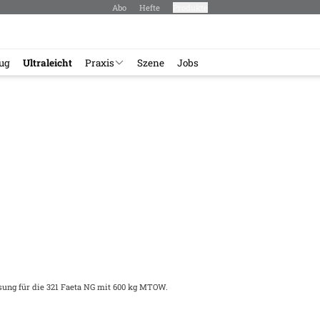
Abo
Hefte
Produkte
lug
Ultraleicht
Praxis
Szene
Jobs
sung für die 321 Faeta NG mit 600 kg MTOW.