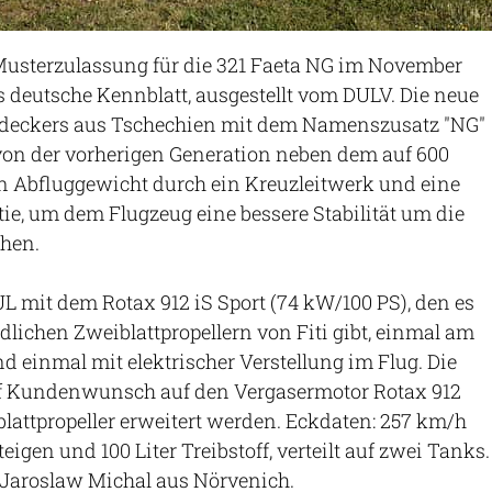
Musterzulassung für die 321 Faeta NG im November
s deutsche Kennblatt, ausgestellt vom DULV. Die neue
fdeckers aus Tschechien mit dem Namenszusatz "NG"
von der vorherigen Generation neben dem auf 600
 Abfluggewicht durch ein Kreuzleitwerk und eine
ie, um dem Flugzeug eine bessere Stabilität um die
ihen.
UL mit dem Rotax 912 iS Sport (74 kW/100 PS), den es
dlichen Zweiblattpropellern von Fiti gibt, einmal am
nd einmal mit elektrischer Verstellung im Flug. Die
f Kundenwunsch auf den Vergasermotor Rotax 912
lattpropeller erweitert werden. Eckdaten: 257 km/h
igen und 100 Liter Treibstoff, verteilt auf zwei Tanks.
t Jaroslaw Michal aus Nörvenich.