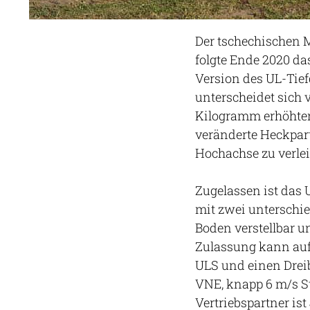
Der tschechischen 
folgte Ende 2020 da
Version des UL-Tie
unterscheidet sich 
Kilogramm erhöhten
veränderte Heckpart
Hochachse zu verle
Zugelassen ist das 
mit zwei unterschie
Boden verstellbar u
Zulassung kann au
ULS und einen Dreib
VNE, knapp 6 m/s Ste
Vertriebspartner is