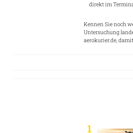
direkt im Termina
Kennen Sie noch wei
Untersuchung lande
aerokurier.de, dami
1