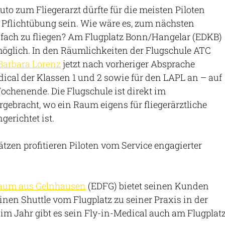
uto zum Fliegerarzt dürfte für die meisten Piloten
 Pflichtübung sein. Wie wäre es, zum nächsten
fach zu fliegen? Am Flugplatz Bonn/Hangelar (EDKB)
 möglich. In den Räumlichkeiten der Flugschule ATC
 Barbara Lorenz
jetzt nach vorheriger Absprache
ical der Klassen 1 und 2 sowie für den LAPL an – auf
henende. Die Flugschule ist direkt im
ebracht, wo ein Raum eigens für fliegerärztliche
erichtet ist.
tzen profitieren Piloten vom Service engagierter
haum aus Gelnhausen
(EDFG) bietet seinen Kunden
nen Shuttle vom Flugplatz zu seiner Praxis in der
 im Jahr gibt es sein Fly-in-Medical auch am Flugplat