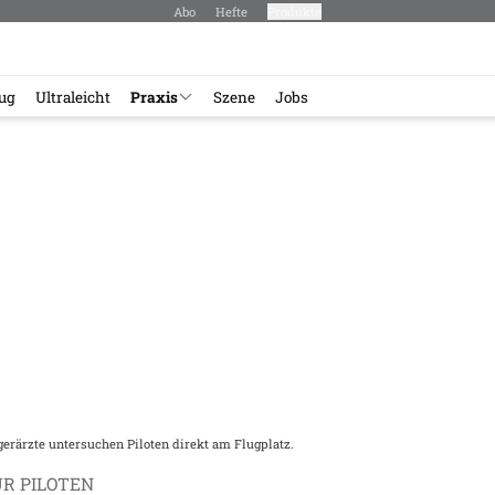
Abo
Hefte
Produkte
lug
Ultraleicht
Praxis
Szene
Jobs
gerärzte untersuchen Piloten direkt am Flugplatz.
ÜR PILOTEN