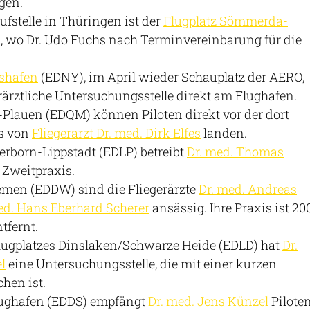
gen.
ufstelle in Thüringen ist der
Flugplatz Sömmerda-
, wo Dr. Udo Fuchs nach Terminvereinbarung für die
hshafen
(EDNY), im April wieder Schauplatz der AERO,
gerärztliche Untersuchungsstelle direkt am Flughafen.
-Plauen (EDQM) können Piloten direkt vor der dort
s von
Fliegerarzt Dr. med. Dirk Elfes
landen.
erborn-Lippstadt (EDLP) betreibt
Dr. med. Thomas
 Zweitpraxis.
men (EDDW) sind die Fliegerärzte
Dr. med. Andreas
ed. Hans Eberhard Scherer
ansässig. Ihre Praxis ist 20
tfernt.
Flugplatzes Dinslaken/Schwarze Heide (EDLD) hat
Dr.
l
eine Untersuchungsstelle, die mit einer kurzen
chen ist.
lughafen (EDDS) empfängt
Dr. med. Jens Künzel
Pilote