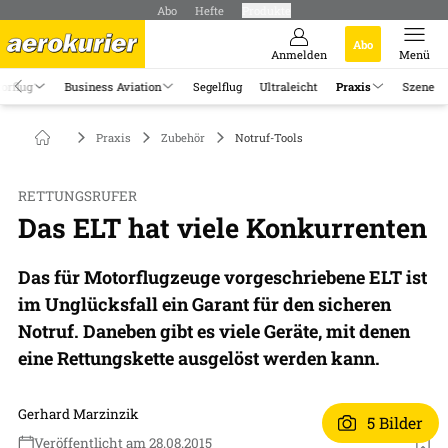
Abo
Hefte
Produkte
Abo
Anmelden
Menü
orflug
Business Aviation
Segelflug
Ultraleicht
Praxis
Szene
Praxis
Zubehör
Notruf-Tools
RETTUNGSRUFER
Das ELT hat viele Konkurrenten
Das für Motorflugzeuge vorgeschriebene ELT ist
im Unglücksfall ein Garant für den sicheren
Notruf. Daneben gibt es viele Geräte, mit denen
eine Rettungskette ausgelöst werden kann.
Gerhard Marzinzik
5 Bilder
Veröffentlicht am 28.08.2015