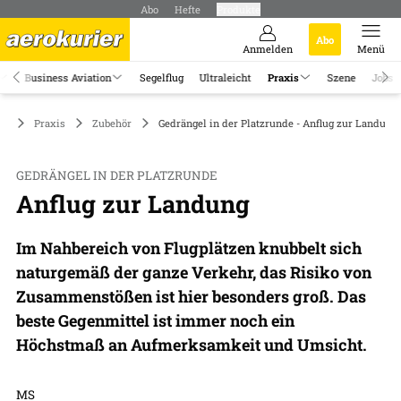
Abo
Hefte
Produkte
Abo
Anmelden
Menü
Business Aviation
Segelflug
Ultraleicht
Praxis
Szene
Jobs
Praxis
Zubehör
Gedrängel in der Platzrunde - Anflug zur Landung
GEDRÄNGEL IN DER PLATZRUNDE
Anflug zur Landung
Im Nahbereich von Flugplätzen knubbelt sich
naturgemäß der ganze Verkehr, das Risiko von
Zusammenstößen ist hier besonders groß. Das
beste Gegenmittel ist immer noch ein
Höchstmaß an Aufmerksamkeit und Umsicht.
MS