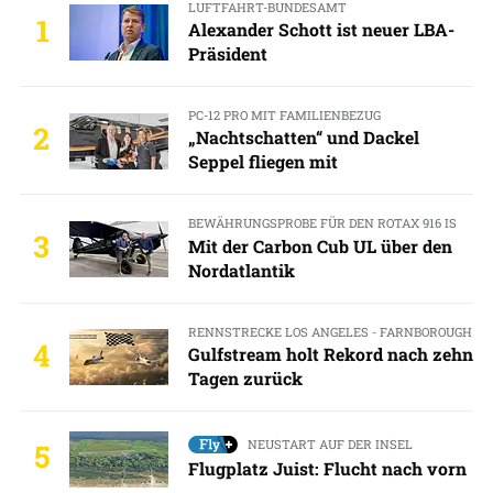
LUFTFAHRT-BUNDESAMT
1
Alexander Schott ist neuer LBA-
Präsident
PC-12 PRO MIT FAMILIENBEZUG
2
„Nachtschatten“ und Dackel
Seppel fliegen mit
BEWÄHRUNGSPROBE FÜR DEN ROTAX 916 IS
3
Mit der Carbon Cub UL über den
Nordatlantik
RENNSTRECKE LOS ANGELES - FARNBOROUGH
4
Gulfstream holt Rekord nach zehn
Tagen zurück
NEUSTART AUF DER INSEL
5
Flugplatz Juist: Flucht nach vorn