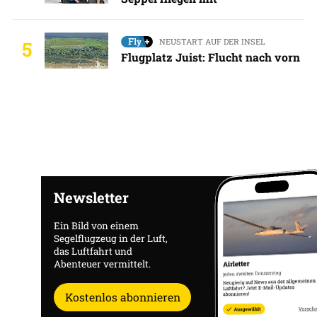
NEUSTART AUF DER INSEL
5
Flugplatz Juist: Flucht nach vorn
Newsletter
Ein Bild von einem
Segelflugzeug in der Luft,
das Luftfahrt und
Abenteuer vermittelt.
Kostenlos abonnieren