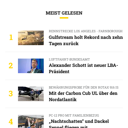
MEIST GELESEN
RENNSTRECKE LOS ANGELES - FARNBOROUGH
1
Gulfstream holt Rekord nach zehn
Tagen zurück
LUFTFAHRT-BUNDESAMT
2
Alexander Schott ist neuer LBA-
Präsident
BEWÄHRUNGSPROBE FÜR DEN ROTAX 916 IS
3
Mit der Carbon Cub UL über den
Nordatlantik
PC-12 PRO MIT FAMILIENBEZUG
4
„Nachtschatten“ und Dackel
Seppel fliegen mit