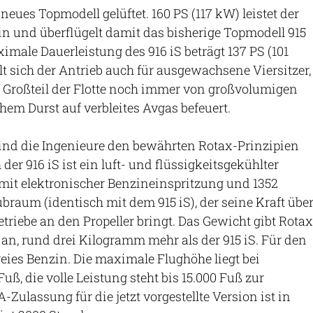
eues Topmodell gelüftet. 160 PS (117 kW) leistet der
n und überflügelt damit das bisherige Topmodell 915
imale Dauerleistung des 916 iS beträgt 137 PS (101
t sich der Antrieb auch für ausgewachsene Viersitzer,
n Großteil der Flotte noch immer von großvolumigen
hem Durst auf verbleites Avgas befeuert.
ind die Ingenieure den bewährten Rotax-Prinzipien
 der 916 iS ist ein luft- und flüssigkeitsgekühlter
mit elektronischer Benzineinspritzung und 1352
raum (identisch mit dem 915 iS), der seine Kraft übe
triebe an den Propeller bringt. Das Gewicht gibt Rotax
an, rund drei Kilogramm mehr als der 915 iS. Für den
reies Benzin. Die maximale Flughöhe liegt bei
ß, die volle Leistung steht bis 15.000 Fuß zur
Zulassung für die jetzt vorgestellte Version ist in