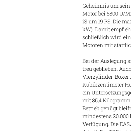
Geheimnis um sein n
Motor bei 5800 U/Mi
iS um 19 PS. Die max
kW). Damit empfiehl
schließlich wird ei
Motoren mit stattlic
Bei der Auslegung s
treu geblieben. Auch
Vierzylinder-Boxer 
Kubikzentimeter Hub
ein Untersetzungsge
mit 85,4 Kilogramm 
Betrieb genügt bleif
mindestens 20.000 Fu
Verfügung. Die EASA-