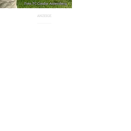
Foto: FC Condor Antersberg
ANZEIGE