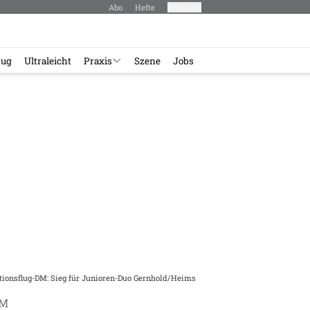
Abo
Hefte
Produkte
lug
Ultraleicht
Praxis
Szene
Jobs
tionsflug-DM: Sieg für Junioren-Duo Gernhold/Heims
DM