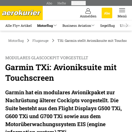
Abo
Hefte
Produkte
Abo
Anmelden
Menü
Alle Fly+ Artikel
Motorflug
Business Aviation
Segelflug
Ultrale
Motorflug
Flugzeuge
TXi: Garmin stellt Avioniksuite mit Touchscre
MODULARES GLASCOCKPIT VORGESTELLT
Garmin TXi: Avioniksuite mit
Touchscreen
Garmin hat ein modulares Avionikpaket zur
Nachrüstung älterer Cockipts vorgestellt. Die
Suite besteht aus den Flight Displays G500 TXi,
G600 TXi und G700 TXi sowie aus dem
Motorüberwachungssystem EIS (engine
information system) TXi.