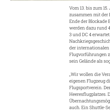
Vom 13. bis zum 15.
zusammen mit der B
Ende der Blockade B
werden dazu rund 4
3 und DC 4 erwartet
Nachkriegsgeschich
der internationale
Flugvorführungen zu
sein Gelände als so
„Wir wollen die Ve
eigenen Flugzeug di
Flugsportverein. De
Heeresflugplatzes. D
Übernachtungsmögli
auch. Ein Shuttle-Se