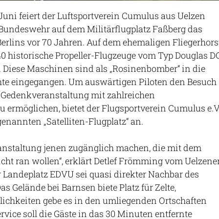
 Juni feiert der Luftsportverein Cumulus aus Uelzen
undeswehr auf dem Militärflugplatz Faßberg das
erlins vor 70 Jahren. Auf dem ehemaligen Fliegerhors
0 historische Propeller-Flugzeuge vom Typ Douglas D
. Diese Maschinen sind als „Rosinenbomber“ in die
te eingegangen. Um auswärtigen Piloten den Besuch
n Gedenkveranstaltung mit zahlreichen
 ermöglichen, bietet der Flugsportverein Cumulus e.V
genannten „Satelliten-Flugplatz“ an.
ranstaltung jenen zugänglich machen, die mit dem
cht ran wollen“, erklärt Detlef Frömming vom Uelzene
r Landeplatz EDVU sei quasi direkter Nachbar des
as Gelände bei Barnsen biete Platz für Zelte,
chkeiten gebe es in den umliegenden Ortschaften
rvice soll die Gäste in das 30 Minuten entfernte