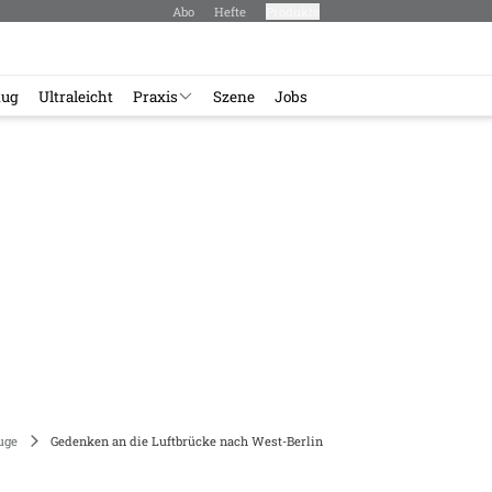
Abo
Hefte
Produkte
lug
Ultraleicht
Praxis
Szene
Jobs
uge
Gedenken an die Luftbrücke nach West-Berlin