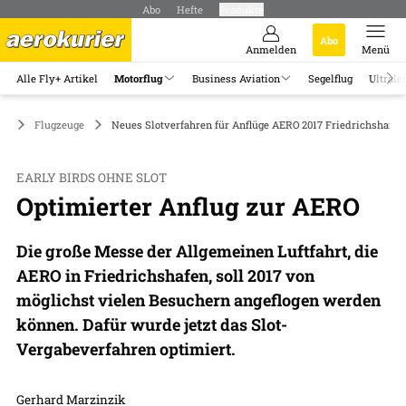
Abo
Hefte
Produkte
Abo
Anmelden
Menü
Alle Fly+ Artikel
Motorflug
Business Aviation
Segelflug
Ultrale
ug
Flugzeuge
Neues Slotverfahren für Anflüge AERO 2017 Friedrichshafen
EARLY BIRDS OHNE SLOT
Optimierter Anflug zur AERO
Die große Messe der Allgemeinen Luftfahrt, die
AERO in Friedrichshafen, soll 2017 von
möglichst vielen Besuchern angeflogen werden
können. Dafür wurde jetzt das Slot-
Vergabeverfahren optimiert.
Gerhard Marzinzik