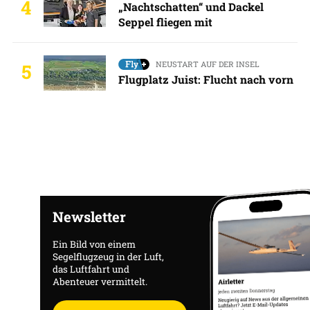
4
„Nachtschatten“ und Dackel
Seppel fliegen mit
NEUSTART AUF DER INSEL
5
Flugplatz Juist: Flucht nach vorn
Newsletter
Ein Bild von einem
Segelflugzeug in der Luft,
das Luftfahrt und
Abenteuer vermittelt.