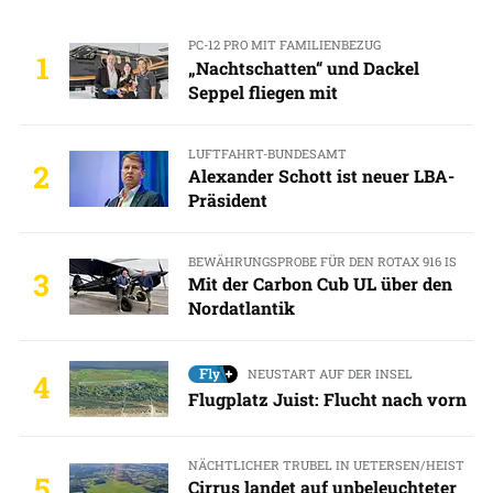
PC-12 PRO MIT FAMILIENBEZUG
1
„Nachtschatten“ und Dackel
Seppel fliegen mit
LUFTFAHRT-BUNDESAMT
2
Alexander Schott ist neuer LBA-
Präsident
BEWÄHRUNGSPROBE FÜR DEN ROTAX 916 IS
3
Mit der Carbon Cub UL über den
Nordatlantik
NEUSTART AUF DER INSEL
4
Flugplatz Juist: Flucht nach vorn
NÄCHTLICHER TRUBEL IN UETERSEN/HEIST
5
Cirrus landet auf unbeleuchteter