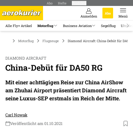
Abo
Hefte
Produkte
Abo
Anmelden
Menü
Alle Fly+ Artikel
Motorflug
Business Aviation
Segelflug
Ultrale
Motorflug
Flugzeuge
Diamond Aircraft: China-Debüt für DA50 
DIAMOND AIRCRAFT
China-Debüt für DA50 RG
Mit einer achttägigen Reise zur China AirShow
am Zhuhai Airport präsentiert Diamond Aircraft
seine Luxus-SEP erstmals im Reich der Mitte.
Carl Nowak
Veröffentlicht am 01.10.2021
Foto: Diamond Aircraft