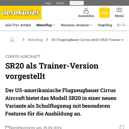
Abo
Hefte
Produkte
Abo
Anmelden
Menü
Alle Fly+ Artikel
Motorflug
Business Aviation
Segelflug
Ultrale
Motorflug
US-Flugzeugbauer Cirrus stellt SR20-Trainer vor.
CIRRUS AIRCRAFT
SR20 als Trainer-Version
vorgestellt
Der US-amerikanische Flugzeugbauer Cirrus
Aircraft bietet das Modell SR20 in einer neuen
Variante als Schulflugzeug mit besonderen
Features für die Ausbildung an.
Veröffentlicht am 25.09.2019