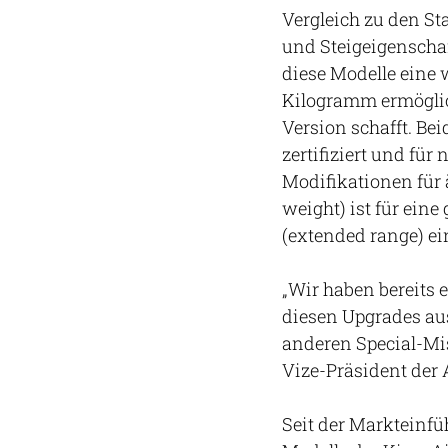
Vergleich zu den S
und Steigeigenschaf
diese Modelle eine 
Kilogramm ermöglic
Version schafft. Be
zertifiziert und fü
Modifikationen für 
weight) ist für ein
(extended range) ei
„Wir haben bereits 
diesen Upgrades aus
anderen Special-Mi
Vize-Präsident der A
Seit der Markteinfü