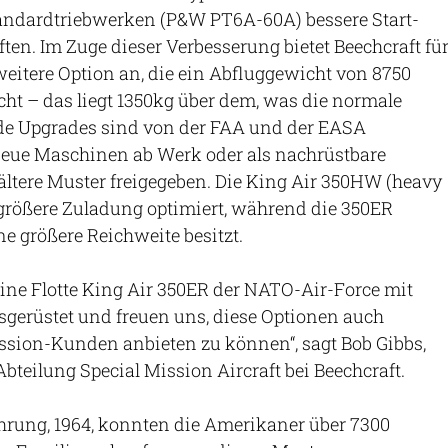
tandardtriebwerken (P&W PT6A-60A) bessere Start-
ten. Im Zuge dieser Verbesserung bietet Beechcraft fü
weitere Option an, die ein Abfluggewicht von 8750
ht – das liegt 1350kg über dem, was die normale
ide Upgrades sind von der FAA und der EASA
r neue Maschinen ab Werk oder als nachrüstbare
ältere Muster freigegeben. Die King Air 350HW (heavy
e größere Zuladung optimiert, während die 350ER
ne größere Reichweite besitzt.
eine Flotte King Air 350ER der NATO-Air-Force mit
gerüstet und freuen uns, diese Optionen auch
ssion-Kunden anbieten zu können“, sagt Bob Gibbs,
bteilung Special Mission Aircraft bei Beechcraft.
hrung, 1964, konnten die Amerikaner über 7300