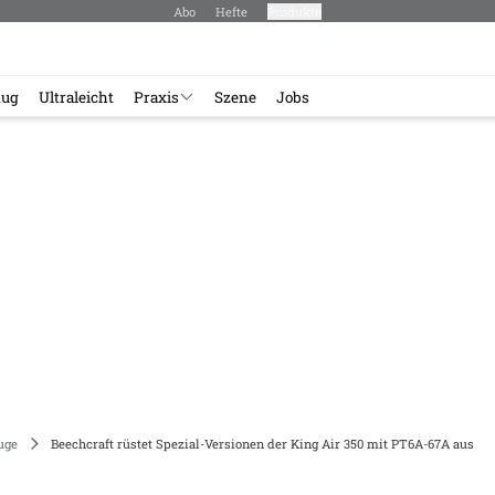
Abo
Hefte
Produkte
lug
Ultraleicht
Praxis
Szene
Jobs
uge
Beechcraft rüstet Spezial-Versionen der King Air 350 mit PT6A-67A aus