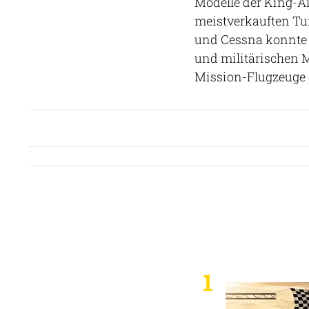
Modelle der King-A
meistverkauften Tu
und Cessna konnte s
und militärischen M
Mission-Flugzeuge e
1