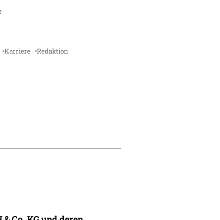
e
Karriere
Redaktion
 & Co. KG und deren