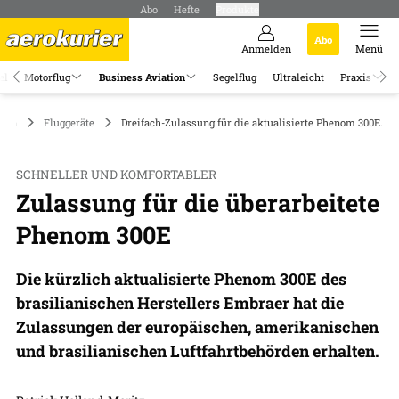
Abo
Hefte
Produkte
Abo
Anmelden
Menü
el
Motorflug
Business Aviation
Segelflug
Ultraleicht
Praxis
tion
Fluggeräte
Dreifach-Zulassung für die aktualisierte Phenom 300E.
SCHNELLER UND KOMFORTABLER
Zulassung für die überarbeitete
Phenom 300E
Die kürzlich aktualisierte Phenom 300E des
brasilianischen Herstellers Embraer hat die
Zulassungen der europäischen, amerikanischen
und brasilianischen Luftfahrtbehörden erhalten.