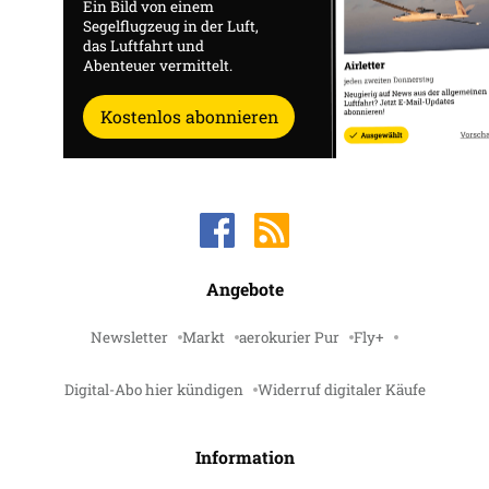
Ein Bild von einem
Segelflugzeug in der Luft,
das Luftfahrt und
Abenteuer vermittelt.
Kostenlos abonnieren
Angebote
Newsletter
Markt
aerokurier Pur
Fly+
Digital-Abo hier kündigen
Widerruf digitaler Käufe
Information