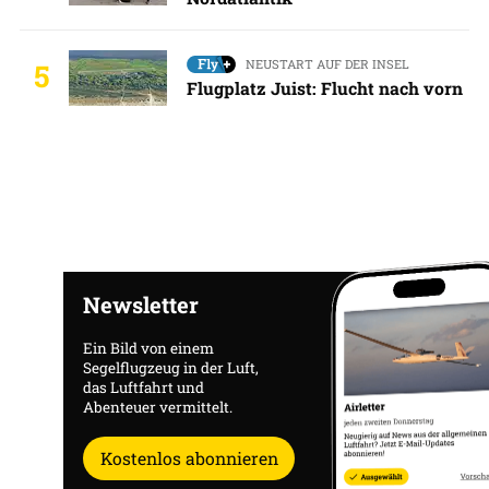
NEUSTART AUF DER INSEL
5
Flugplatz Juist: Flucht nach vorn
Newsletter
Ein Bild von einem
Segelflugzeug in der Luft,
das Luftfahrt und
Abenteuer vermittelt.
Kostenlos abonnieren