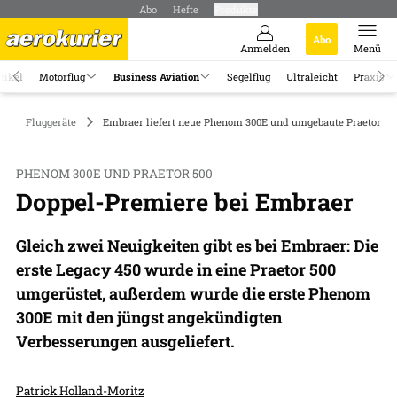
Abo
Hefte
Produkte
Abo
Anmelden
Menü
tikel
Motorflug
Business Aviation
Segelflug
Ultraleicht
Praxis
Fluggeräte
Embraer liefert neue Phenom 300E und umgebaute Praetor 500
PHENOM 300E UND PRAETOR 500
Doppel-Premiere bei Embraer
Gleich zwei Neuigkeiten gibt es bei Embraer: Die
erste Legacy 450 wurde in eine Praetor 500
umgerüstet, außerdem wurde die erste Phenom
300E mit den jüngst angekündigten
Verbesserungen ausgeliefert.
Patrick Holland-Moritz