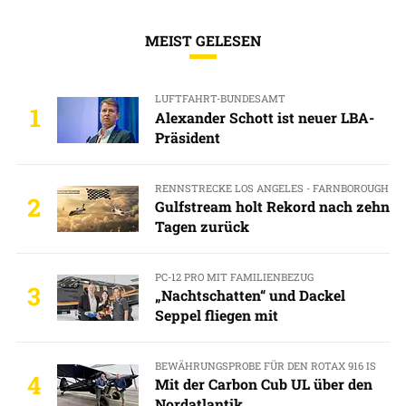
MEIST GELESEN
LUFTFAHRT-BUNDESAMT
1
Alexander Schott ist neuer LBA-
Präsident
RENNSTRECKE LOS ANGELES - FARNBOROUGH
2
Gulfstream holt Rekord nach zehn
Tagen zurück
PC-12 PRO MIT FAMILIENBEZUG
3
„Nachtschatten“ und Dackel
Seppel fliegen mit
BEWÄHRUNGSPROBE FÜR DEN ROTAX 916 IS
4
Mit der Carbon Cub UL über den
Nordatlantik