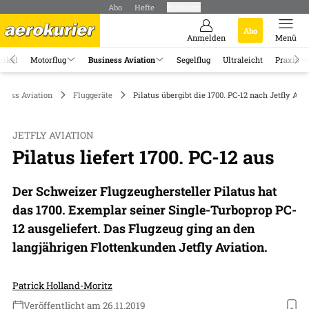
Abo
Hefte
Produkte
Abo
Anmelden
Menü
tikel
Motorflug
Business Aviation
Segelflug
Ultraleicht
Praxis
iness Aviation
Fluggeräte
Pilatus übergibt die 1700. PC-12 nach Jetfly Avia
JETFLY AVIATION
Pilatus liefert 1700. PC-12 aus
Der Schweizer Flugzeughersteller Pilatus hat
das 1700. Exemplar seiner Single-Turboprop PC-
12 ausgeliefert. Das Flugzeug ging an den
langjährigen Flottenkunden Jetfly Aviation.
Patrick Holland-Moritz
Veröffentlicht am 26.11.2019