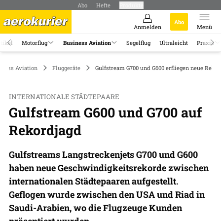
Abo
Hefte
Produkte
Abo
Anmelden
Menü
tikel
Motorflug
Business Aviation
Segelflug
Ultraleicht
Praxis
iness Aviation
Fluggeräte
Gulfstream G700 und G600 erfliegen neue Rekor
INTERNATIONALE STÄDTEPAARE
Gulfstream G600 und G700 auf
Rekordjagd
Gulfstreams Langstreckenjets G700 und G600
haben neue Geschwindigkeitsrekorde zwischen
internationalen Städtepaaren aufgestellt.
Geflogen wurde zwischen den USA und Riad in
Saudi-Arabien, wo die Flugzeuge Kunden
präsentiert wurden.